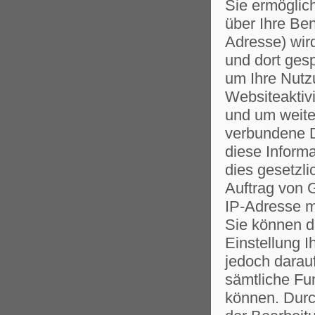
Sie ermöglic
über Ihre Ben
Adresse) wir
und dort ges
um Ihre Nutz
Websiteaktiv
und um weite
verbundene D
diese Informa
dies gesetzli
Auftrag von G
IP-Adresse m
Sie können d
Einstellung I
jedoch darauf
sämtliche Fu
können. Durc