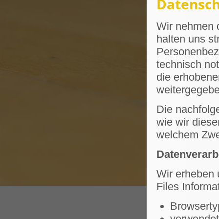
Datensch
Wir nehmen d
halten uns st
Personenbezo
technisch no
die erhobene
weitergegeb
Die nachfolge
wie wir dies
welchem Zwe
Datenverarbe
Wir erheben 
Files Informa
Browsertyp
verwendet