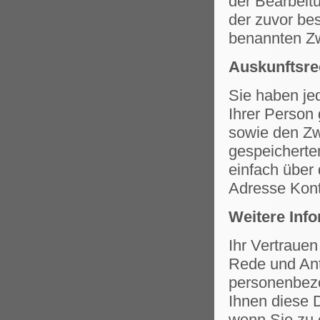
der Bearbeit
der zuvor be
benannten Zw
Auskunftsre
Sie haben jed
Ihrer Person
sowie den Zw
gespeicherte
einfach über
Adresse Kont
Weitere Inf
Ihr Vertrauen
Rede und Ant
personenbez
Ihnen diese 
wenn Sie zu 