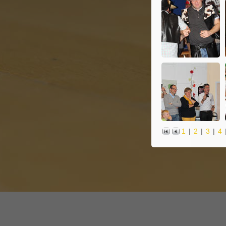
1
|
2
|
3
|
4