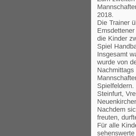
Mannschaften
2018.
Die Trainer ü
Emsdettener 
die Kinder z
Spiel Handba
Insgesamt wa
wurde von de
Nachmittags 
Mannschaften
Spielfeldern
Steinfurt, V
Neuenkirche
Nachdem sich
freuten, durf
Für alle Kind
sehenswerte 