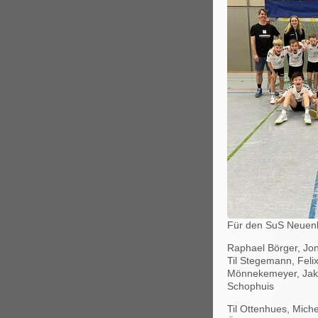
Für den SuS Neuenk
Raphael Börger, Jo
Til Stegemann, Felix
Mönnekemeyer, Jako
Schophuis
Til Ottenhues, Mic