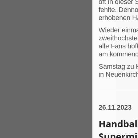
oft in diese
fehlte. Denn
erhobenen Ha
Wieder einma
zweithöchste
alle Fans hof
am kommen
Samstag zu H
in Neuenkirc
26.11.2023
Handball
Supermi