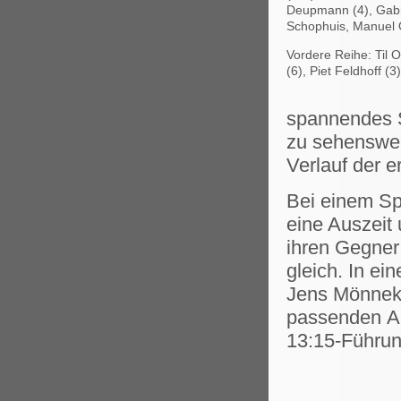
Deupmann (4), Gabr
Schophuis, Manuel 
Vordere Reihe: Til
(6), Piet Feldhoff (3
spannendes S
zu sehenswer
Verlauf der e
Bei einem Sp
eine Auszeit 
ihren Gegner
gleich. In ei
Jens Mönnek
passenden An
13:15-Führun