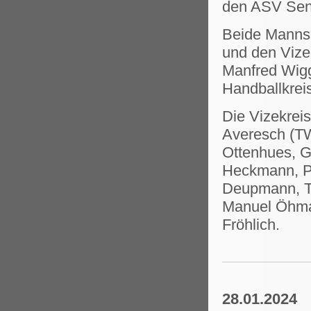
den ASV Sen
Beide Mannsch
und den Vize
Manfred Wig
Handballkrei
Die Vizekreis
Averesch (TW
Ottenhues, G
Heckmann, Pi
Deupmann, Th
Manuel Öhma
Fröhlich.
28.01.2024