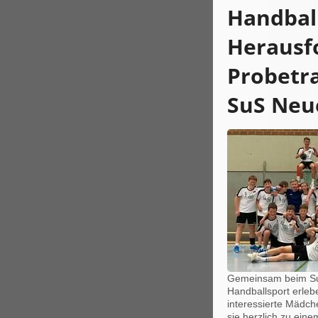
Handball
Herausf
Probetra
SuS Neu
Gemeinsam beim S
Handballsport erle
interessierte Mädch
sie herzlich zu eine