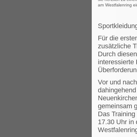
am Westfalenring e
Sportkleidung
Für die erste
zusätzliche 
Durch diesen
interessierte
Überforderun
Vor und nach
dahingehend 
Neuenkirchen
gemeinsam ge
Das Training
17.30 Uhr in 
Westfalenring