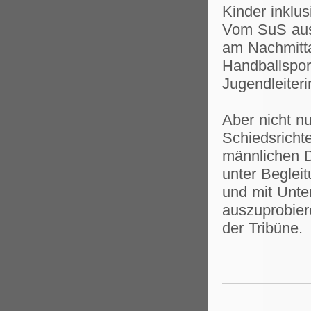
Kinder inklu
Vom SuS aus 
am Nachmitta
Handballsport
Jugendleite
Aber nicht nu
Schiedsricht
männlichen D-
unter Beglei
und mit Unte
auszuprobiere
der Tribüne.