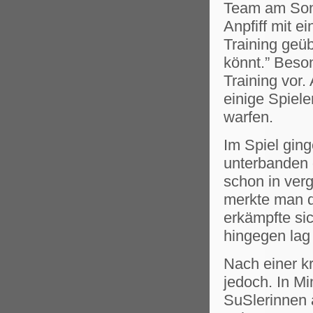
Team am Son
Anpfiff mit 
Training geüb
könnt.” Beson
Training vor
einige Spiele
warfen.
Im Spiel gin
unterbanden 
schon in ver
merkte man d
erkämpfte si
hingegen lag
Nach einer k
jedoch. In Mi
SuSlerinnen a