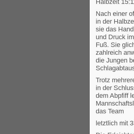
Halbzeit 15:1
Nach einer o
in der Halbz
sie das Handb
und Druck im
Fuß. Sie glic
zahlreich an
die Jungen be
Schlagabtau
Trotz mehrer
in der Schlus
dem Abpfiff l
Mannschaftsl
das Team
letztlich mit 