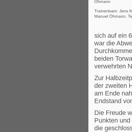
Öhmann
Trainerteam: Jens 
Manuel Öhmann, Teo
sich auf ein 
war die Abwe
Durchkommen 
beiden Torwa
verwehrten N
Zur Halbzeit
der zweiten H
am Ende nah
Endstand von
Die Freude w
Punkten und a
die geschlos