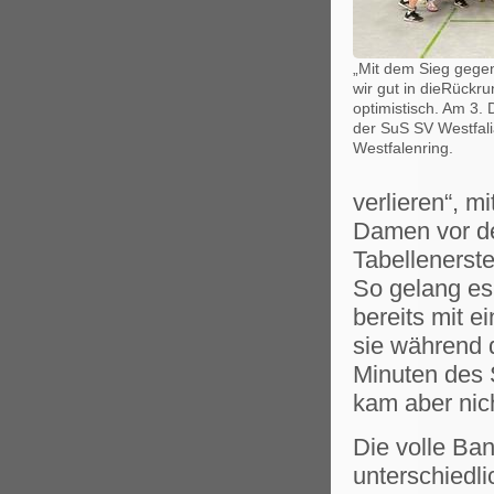
„Mit dem Sieg gegen
wir gut in dieRückru
optimistisch. Am 3
der SuS SV Westfali
Westfalenring.
verlieren“, m
Damen vor d
Tabellenerste
So gelang es
bereits mit 
sie während d
Minuten des 
kam aber nic
Die volle Ban
unterschiedl