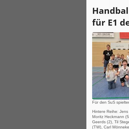
Handball
für E1 d
Für den SuS spielte
Hintere Reihe: Jen
Moritz Heckmann (5
Geerds (2), Til Ste
(TW), Carl Mönneke