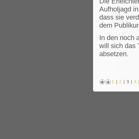
Die Erleicht
Aufholjagd i
dass sie ver
dem Publikum
In den noch 
will sich da
absetzen.
1
|
2
|
3
|
4