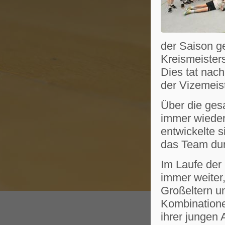
der Saison g
Kreismeister
Dies tat nac
der Vizemeis
Über die ges
immer wieder
entwickelte s
das Team dur
Im Laufe der
immer weiter
Großeltern u
Kombinatione
ihrer jungen 