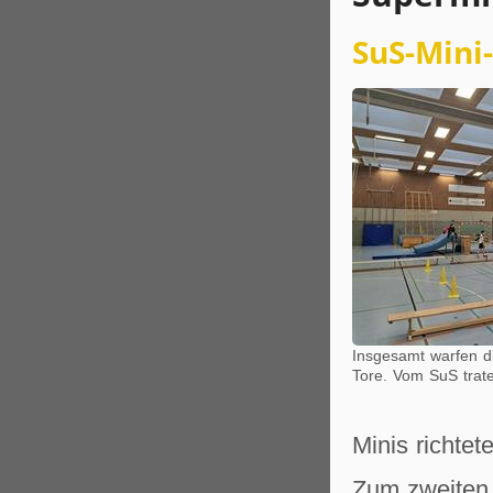
SuS-Mini
Insgesamt warfen d
Tore. Vom SuS trat
Minis richte
Zum zweiten 