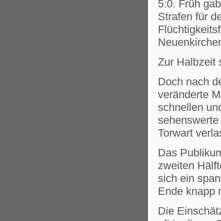
5:0. Früh ga
Strafen für 
Flüchtigkeit
Neuenkirchen
Zur Halbzeit
Doch nach de
veränderte M
schnellen un
sehenswerte 
Torwart verla
Das Publikum 
zweiten Hälf
sich ein spa
Ende knapp m
Die Einschät