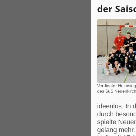
der Sais
Verdienter Heimsie
des SuS Neuenkirch
ideenlos. In 
durch besond
spielte Neue
gelang mehr.