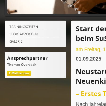
Start de
TRAININGSZEITEN
SPORTABZEICHEN
beim Su
GALERIE
am Freitag, 
Ansprechpartner
01.09.2025
Thomas Overesch
Neustart
E-Mail senden
Neuenki
– Erstes 
Nach jahrelan