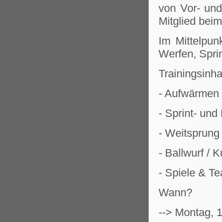
von Vor- und
Mitglied bei
Im Mittelpun
Werfen, Spri
Trainingsinha
- Aufwärmen 
- Sprint- und
- Weitsprung
- Ballwurf / K
- Spiele & T
Wann?
--> Montag, 