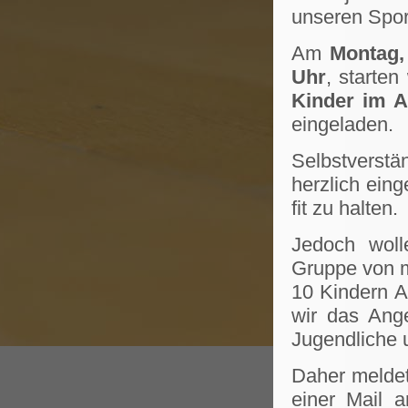
unseren Spor
Am
Montag,
Uhr
, starten
Kinder im A
eingeladen.
Selbstverst
herzlich eing
fit zu halten.
Jedoch woll
Gruppe von 
10 Kindern A
wir das Ange
Jugendliche 
Daher meldet
einer Mail 