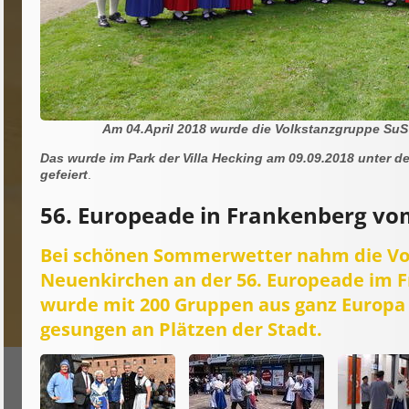
Am 04.April 2018 wurde die Volkstanzgruppe SuS
Das wurde im Park der Villa Hecking am 09.09.2018 unter d
gefeiert
.
56. Europeade in Frankenberg vom
Bei schönen Sommerwetter nahm die Vo
Neuenkirchen an der 56. Europeade im F
wurde mit 200 Gruppen aus ganz Europ
gesungen an Plätzen der Stadt.