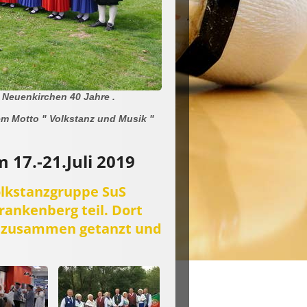
 Neuenkirchen 40 Jahre .
em Motto " Volkstanz und Musik "
 17.-21.Juli 2019
lkstanzgruppe SuS
rankenberg teil. Dort
a zusammen getanzt und