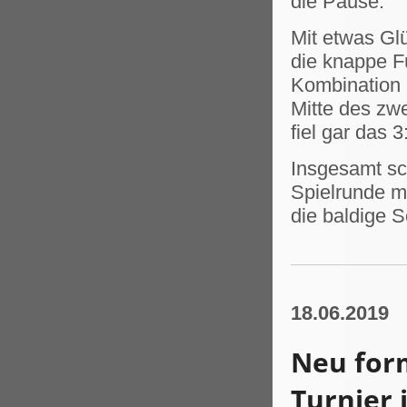
die Pause.
Mit etwas Gl
die knappe Fü
Kombination 
Mitte des zw
fiel gar das 3
Insgesamt sch
Spielrunde mi
die baldige 
18.06.2019
Neu form
Turnier 