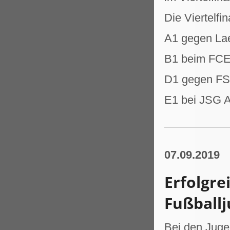
Die Viertelfi
A1 gegen Lae
B1 beim FCE
D1 gegen FSV
E1 bei JSG A
07.09.2019
Erfolgr
Fußball
Bei den Juge