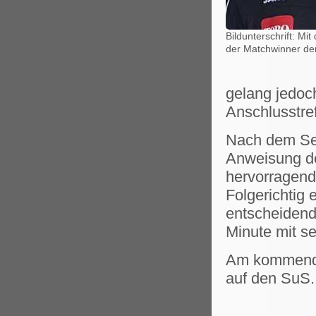
Bildunterschrift: Mi
der Matchwinner de
gelang jedoch
Anschlusstref
Nach dem Sei
Anweisung de
hervorragend
Folgerichtig 
entscheidend
Minute mit se
Am kommende
auf den SuS.