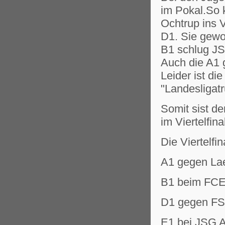
im Pokal.So 
Ochtrup ins V
D1. Sie gewo
B1 schlug JS
Auch die A1 g
Leider ist d
"Landesligat
Somit sist d
im Viertelfina
Die Viertelfi
A1 gegen Lae
B1 beim FCE
D1 gegen FSV
E1 bei JSG A