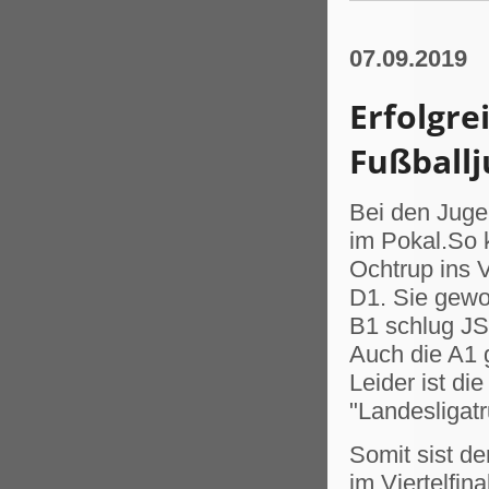
07.09.2019
Erfolgr
Fußball
Bei den Juge
im Pokal.So 
Ochtrup ins V
D1. Sie gewo
B1 schlug JS
Auch die A1 g
Leider ist d
"Landesligat
Somit sist d
im Viertelfina