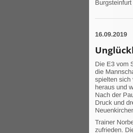
Burgsteinfurt
16.09.2019
Unglückl
Die E3 vom 
die Mannscha
spielten sic
heraus und w
Nach der Pau
Druck und dre
Neuenkirchen
Trainer Norb
zufrieden. D