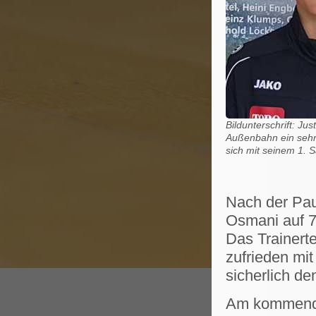
Bildunterschrift: Ju
Außenbahn ein sehr 
sich mit seinem 1. S
Nach der Pau
Osmani auf 7:
Das Trainert
zufrieden mi
sicherlich d
Am kommende