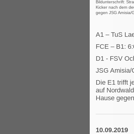
Bildunterschrift: St
Kicker nach dem deut
gegen JSG Amisia/
A1 – TuS Lae
FCE – B1: 6:
D1 - FSV Och
JSG Amisia/G
Die E1 trifft
auf Nordwald
Hause gegen 
10.09.2019