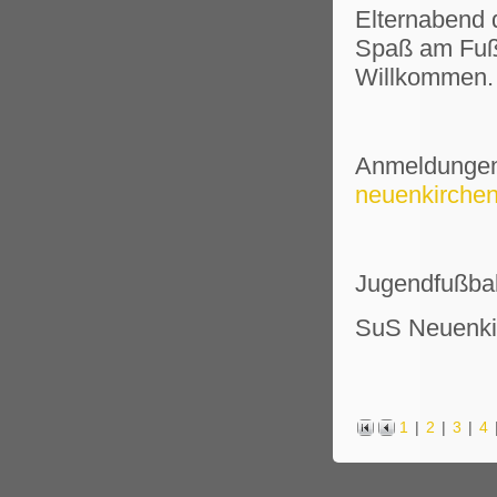
Elternabend d
Spaß am Fußb
Willkommen.
Anmeldungen
neuenkirchen
Jugendfußbal
SuS Neuenki
1
|
2
|
3
|
4