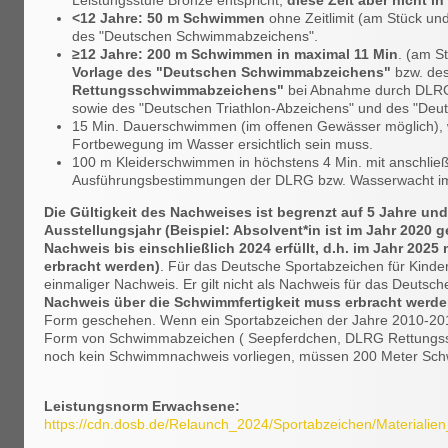
Leistungsstufe Bronze entspricht,
diese Zeit aber nicht i
<12 Jahre: 50 m Schwimmen
ohne Zeitlimit (am Stück un
des "Deutschen Schwimmabzeichens".
≥12 Jahre: 200 m Schwimmen in maximal 11 Min
. (am S
Vorlage des "Deutschen Schwimmabzeichens"
bzw. de
Rettungsschwimmabzeichens"
bei Abnahme durch DLRG
sowie des "Deutschen Triathlon-Abzeichens" und des "Deu
15 Min. Dauerschwimmen (im offenen Gewässer möglich), wo
Fortbewegung im Wasser ersichtlich sein muss.
100 m Kleiderschwimmen in höchstens 4 Min. mit anschli
Ausführungsbestimmungen der DLRG bzw. Wasserwacht im
Die Gültigkeit des Nachweises ist begrenzt auf 5 Jahre und
Ausstellungsjahr (Beispiel: Absolvent*in ist im Jahr 2020
Nachweis bis einschließlich 2024 erfüllt, d.h. im Jahr 202
erbracht werden)
. Für das Deutsche Sportabzeichen für Kinde
einmaliger Nachweis. Er gilt nicht als Nachweis für das Deuts
Nachweis über die Schwimmfertigkeit muss erbracht werd
Form geschehen. Wenn ein Sportabzeichen der Jahre 2010-2012
Form von Schwimmabzeichen ( Seepferdchen, DLRG Rettungsschei
noch kein Schwimmnachweis vorliegen, müssen 200 Meter Sc
Leistungsnorm Erwachsene:
https://cdn.dosb.de/Relaunch_2024/Sportabzeichen/Materia