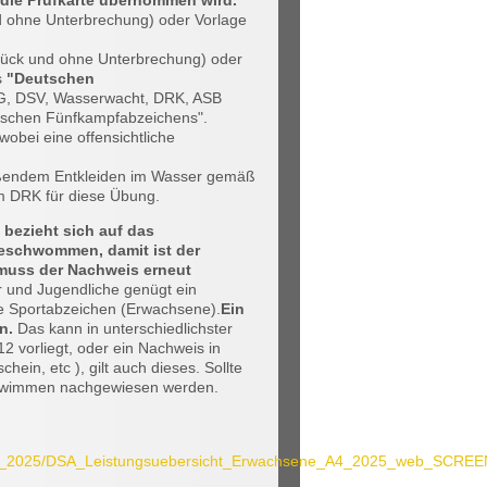
n die Prüfkarte übernommen wird.
d ohne Unterbrechung) oder Vorlage
tück und ohne Unterbrechung) oder
s
"Deutschen
, DSV, Wasserwacht, DRK, ASB
tschen Fünfkampfabzeichens".
bei eine offensichtliche
eßendem Entkleiden im Wasser gemäß
 DRK für diese Übung.
 bezieht sich auf das
 geschwommen, damit ist der
5 muss der Nachweis erneut
r und Jugendliche genügt ein
che Sportabzeichen (Erwachsene).
Ein
en.
Das kann in unterschiedlichster
 vorliegt, oder ein Nachweis in
n, etc ), gilt auch dieses. Sollte
hwimmen nachgewiesen werden.
lien_2025/DSA_Leistungsuebersicht_Erwachsene_A4_2025_web_SCREE