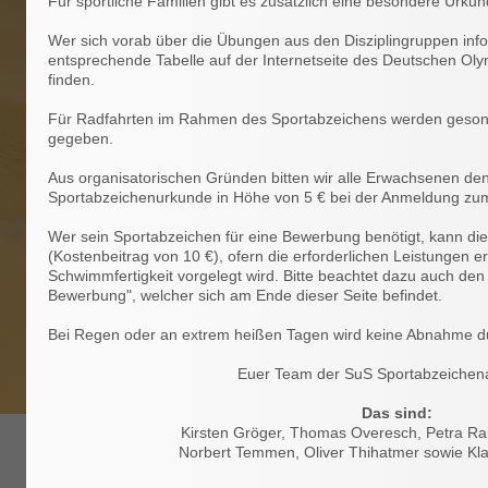
Für sportliche Familien gibt es zusätzlich eine besondere Urkun
Wer sich vorab über die Übungen aus den Disziplingruppen inf
entsprechende Tabelle auf der Internetseite des Deutschen O
finden.
Für Radfahrten im Rahmen des Sportabzeichens werden gesond
gegeben.
Aus organisatorischen Gründen bitten wir alle Erwachsenen den 
Sportabzeichenurkunde in Höhe von 5 € bei der Anmeldung zum
Wer sein Sportabzeichen für eine Bewerbung benötigt, kann 
(Kostenbeitrag von 10 €), ofern die erforderlichen Leistungen e
Schwimmfertigkeit vorgelegt wird. Bitte beachtet dazu auch den
Bewerbung", welcher sich am Ende dieser Seite befindet.
Bei Regen oder an extrem heißen Tagen wird keine Abnahme du
Euer Team der SuS Sportabzeiche
Das sind:
Kirsten Gröger, Thomas Overesch, Petra Rai
Norbert Temmen, Oliver Thihatmer sowie Kl